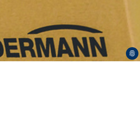
Kontakt
HINDERMANN GmbH & Co. KG
Industriestraße 6
33129 Delbrück
Deutschland